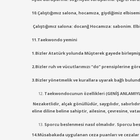
10.Çalıştığımız salona, hocamıza, giydiğimiz elbisemiz
Çalıştığımız salona: docanğ Hocamıza: sabonim. El
11.Taekwondo
yemini
1.Bizler Atatürk yolunda Müşterek gayede birleşmi
2.Bizler ruh ve vücutlarımızı “do” prensiplerine gör
3.Bizler yönetmelik ve kurallara uyarak bağlı bulun
Taekwondocunun özellikleri (GENİŞ ANLAMIY
Nezaketlidir, alçak gönüllüdür, saygılıdır, sabırlıdı
eline di
line beline sahiptir, ailesine, çevresine, vat
Sporcu beslenmesi nasıl olmalıdır. Sporcu besl
14.Müsabakada uygulanan ceza puanları ve cezalar n