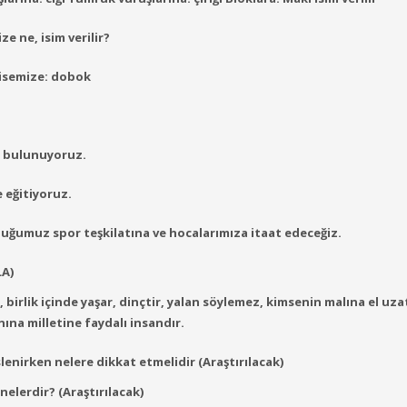
e ne, isim verilir?
bisemize: dobok
ş bulunuyoruz.
e eğitiyoruz.
duğumuz spor teşkilatına ve hocalarımıza itaat edeceğiz.
LA)
r, birlik içinde yaşar, dinçtir, yalan söylemez, kimsenin malına el uz
anına milletine faydalı insandır.
enirken nelere dikkat etmelidir (Araştırılacak)
elerdir? (Araştırılacak)