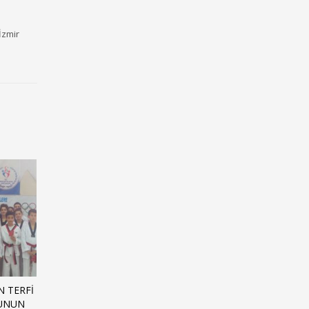
İzmir
N TERFI
CUNUN