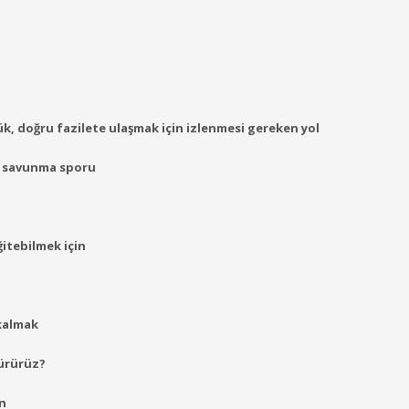
mektir?
lük, doğru fazilete ulaşmak için izlenmesi gereken yol
ğu savunma sporu
itebilmek için
 kalmak
türürüz?
in