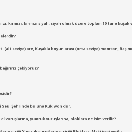
kırmızı, kırmızı, kırmızı siyah, siyah olmak üzere toplam 10 tane kuşak 
nelerdir?
ı (alt seviye) are, Kuşakla boyun arası (orta seviye) momton, Başım
 bağırırız çekiyoruz?
sidir?
 Seul Şehrinde buluna Kukiwon dur.
l vuruşlarına, yumruk vuruşlarına, bloklara ne isim verilir?
arına: ciği Yumruk vuruşlarına: çiriği Bloklara: Maki ismi verilir