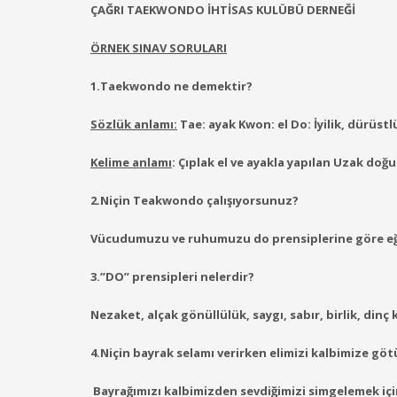
ÇAĞRI TAEKWONDO İHTİSAS KULÜBÜ DERNEĞİ
ÖRNEK SINAV SORULARI
1.Taekw
ondo ne de
Sözlük anlamı:
Tae: ayak Kwon: el Do: İyilik, dürüst
Kelime anlamı
: Çıplak el ve ayakla yapılan Uzak do
2.Niçin Teakwondo çalışıyorsunuz?
Vücudumuzu ve ruhumuzu do prensiplerine göre eğ
3.”DO” prensipleri nelerdir?
Nezaket, alçak gönüllülük, saygı, sabır, birlik, dinç
4.Niçin bayrak selamı verirken elimizi kalbimize gö
Bayrağımızı
kalbimizden sevdiğimizi simgelemek iç