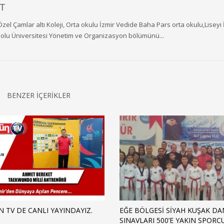
T
Özel Çamlar altı Koleji, Orta okulu İzmir Vedide Baha Pars orta okulu,Liseyi 
dolu Üniversitesi Yönetim ve Organizasyon bölümünü...
BENZER İÇERİKLER
N TV DE CANLI YAYINDAYIZ.
EĞE BÖLGESI SIYAH KUŞAK DA
SINAVLARI 500’E YAKIN SPOR