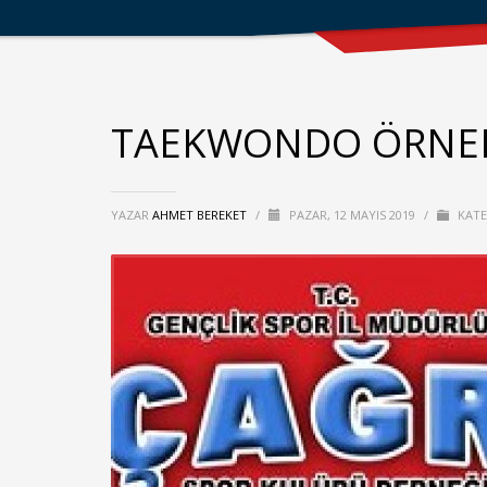
TAEKWONDO ÖRNEK
YAZAR
AHMET BEREKET
/
PAZAR, 12 MAYIS 2019
/
KAT