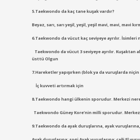
5.Taekwondo da kaç tane kuşak vardır?
Beyaz, sarı, sarı yeşil, yeşil, yeşil mavi, mavi, mavi 
6.Taekwondo da vücut kaç seviyeye ayrılır. İsimleri 
Taekwondo da vücut 3 seviyeye ayrılır. Kuşaktan alt
üsttü Olgun
7.Hareketler yapışırken (blok ya da vuruşlarda niçin
İç ku
vveti artırmak için
8.Taekwondo hangi ülkenin sporudur. Merkezi nere
Taekwondo Güney Kore’nin milli sporudur. Merkezi
9.Taekwondo da ayak duruşlarına, ayak vuruşlarına, e
Ayak duruşlarına: sogi Ayak vuruşlarına: çaği El vuruşl