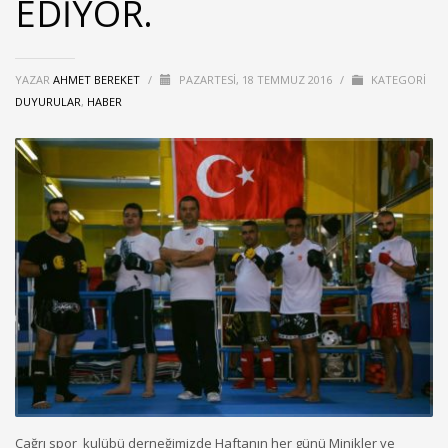
EDİYOR.
YAZAR
AHMET BEREKET
/
PAZARTESI, 18 TEMMUZ 2016
/
KATEGORI
DUYURULAR
,
HABER
Çağrı spor kulübü derneğimizde Haftanın her günü Minikler ve