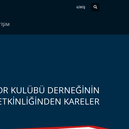
GİRİŞ
TİŞİM
OR KULÜBÜ DERNEĞİNİN
ETKİNLİĞİNDEN KARELER