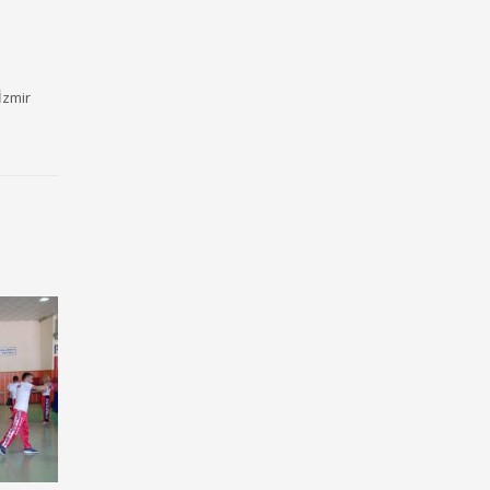
İzmir