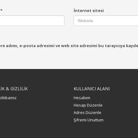
a
*
İnternet sitesi
e adımı, e-posta adresimi ve web site adresimi bu tarayıcıya kayde
K & GİZLİLİK
KULLANICI ALANI
olitikamız
Hesabım
Hesap Düzenle
Adres Düzenle
Şifremi Unuttum