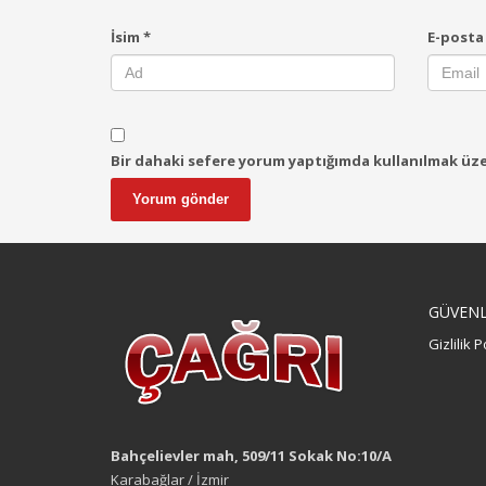
İsim
*
E-post
Bir dahaki sefere yorum yaptığımda kullanılmak üzer
GÜVENLİ
Gizlilik P
Bahçelievler mah, 509/11 Sokak No:10/A
Karabağlar / İzmir