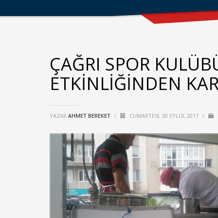
ÇAĞRI SPOR KULÜB
ETKİNLİĞİNDEN KA
YAZAR
AHMET BEREKET
/
CUMARTESI, 30 EYLÜL 2017
/