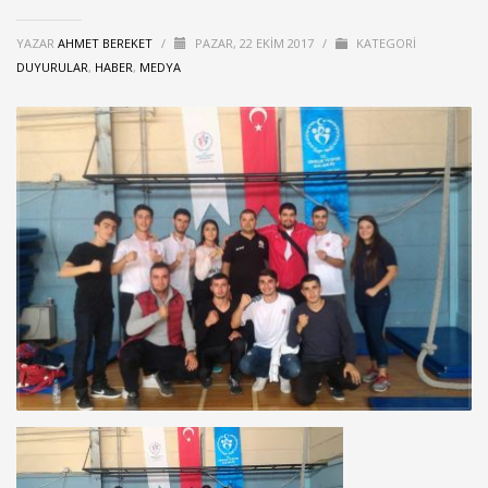
YAZAR
AHMET BEREKET
/
PAZAR, 22 EKIM 2017
/
KATEGORI
DUYURULAR
,
HABER
,
MEDYA