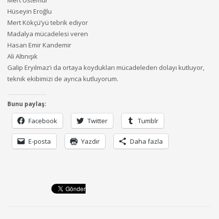
Hüseyin Eroğlu
Mert Kökçü’yü tebrik ediyor
Madalya mücadelesi veren
Hasan Emir Kandemir
Ali Altınışık
Galip Eryılmaz’ı da ortaya koydukları mücadeleden dolayı kutluyor,
teknik ekibimizi de ayrıca kutluyorum.
Bunu paylaş:
Facebook
Twitter
Tumblr
E-posta
Yazdır
Daha fazla