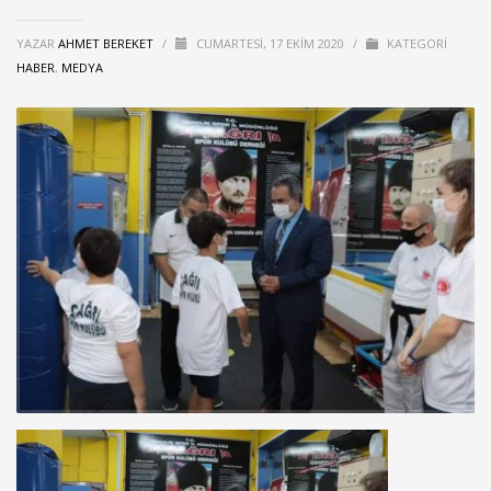
YAZAR
AHMET BEREKET
/
CUMARTESI, 17 EKIM 2020
/
KATEGORI
HABER
,
MEDYA