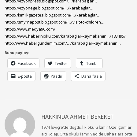
https://vizyonpress.blogspot.com/…/karabaglar…
https://vizyonege.blog
spot.com/…/karabaglar…
https://kimlikgazetesi.blogspot.com/…/karabaglar…
https://smyrnapost.blogspot.com/…/visit-to-children…
https://www.medya90.com/
https://www.haberinioku.com/karabaglar-kaymakamin…/183495/
http://www.habergundemim.com/…/karabaglar-kaymakamin…
Bunu paylaş:
Facebook
Twitter
Tumblr
E-posta
Yazdır
Daha fazla
HAKKINDA
AHMET BEREKET
1974 İsviçre’de doğdu.İlk okulu İzmir Özel Çamlar
altı Koleji, Orta okulu İzmir Vedide Baha Pars orta