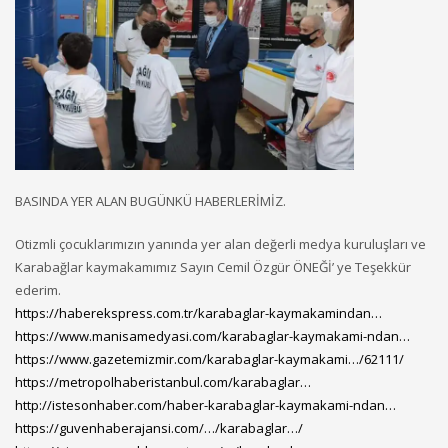
BASINDA YER ALAN BUGÜNKÜ HABERLERİMİZ.
Otizmli çocuklarımızın yanında yer alan değerli medya kuruluşları ve
Karabağlar kaymakamımız Sayın Cemil Özgür ÖNEĞİ’ ye Teşekkür
ederim.
https://h
aberekspress.com.tr/karabaglar-kaymakamindan…
https://www.manisamedyasi.com/karabaglar-kaymakami-ndan…
https://www.gazetemizmir.com/karabaglar-kaymakami…/62111/
https://metropolhaberistanbul.com/karabaglar…
http://istesonha
ber.com/haber-karabaglar-kaymakami-ndan…
https://guvenhaberajansi.com/…/karabaglar…/