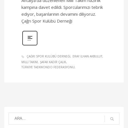
Antalya’da düzenlenen Milli Takım hazırlık
kampına davet edildi. Sporcularımızı tebrik
ediyor, başarılarının devamını diliyoruz.
Çağrı Spor Kulübü Derneği
ÇAĞRI SPOR KULÜBÜ DERNEĞI
ERAY ILHAN AKBULUT
MILLI TAKIM
ŞAFAK KADIR ÇALIK
TÜRKIYE TAEKWONDO FEDERASYONU