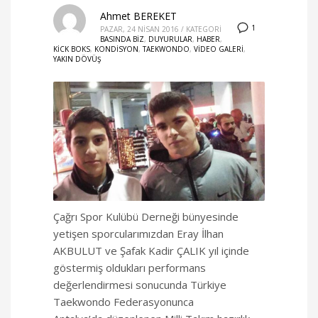
Ahmet BEREKET
1
PAZAR, 24 NISAN 2016
/
KATEGORI
BASINDA BIZ
,
DUYURULAR
,
HABER
,
KICK BOKS
,
KONDISYON
,
TAEKWONDO
,
VIDEO GALERI
,
YAKIN DÖVÜŞ
Çağrı Spor Kulübü Derneği bünyesinde
yetişen sporcularımızdan Eray İlhan
AKBULUT ve Şafak Kadir ÇALIK yıl içinde
göstermiş oldukları performans
değerlendirmesi sonucunda Türkiye
Taekwondo Federasyonunca