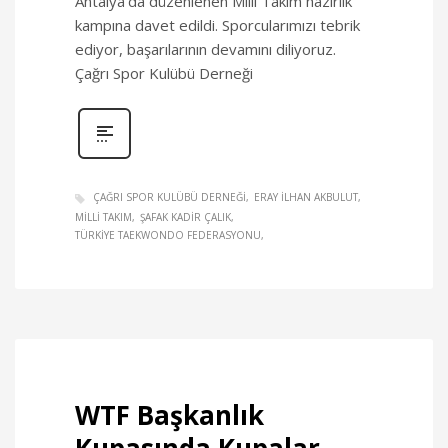
Antalya’da düzenlenen Milli Takım hazırlık
kampına davet edildi. Sporcularımızı tebrik
ediyor, başarılarının devamını diliyoruz.
Çağrı Spor Kulübü Derneği
ÇAĞRI SPOR KULÜBÜ DERNEĞI
ERAY ILHAN AKBULUT
MILLI TAKIM
ŞAFAK KADIR ÇALIK
TÜRKIYE TAEKWONDO FEDERASYONU
WTF Başkanlık
Kupasında Kupalar