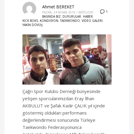
Ahmet BEREKET
1
PAZAR, 24 NISAN 2016
/
KATEGORI
BASINDA BIZ
,
DUYURULAR
,
HABER
,
KICK BOKS
,
KONDISYON
,
TAEKWONDO
,
VIDEO GALERI
,
YAKIN DÖVÜŞ
Çağrı Spor Kulübü Derneği bünyesinde
yetişen sporcularımızdan Eray İlhan
AKBULUT ve Şafak Kadir ÇALIK yıl içinde
göstermiş oldukları performans
değerlendirmesi sonucunda Türkiye
Taekwondo Federasyonunca