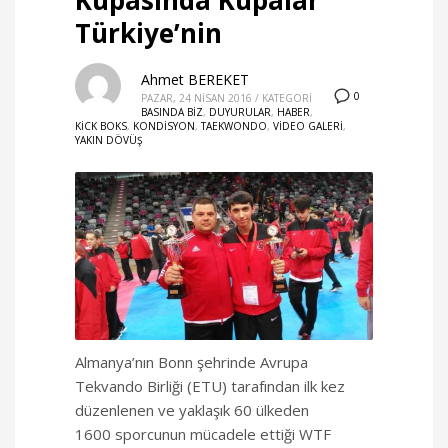
Türkiye’nin
Ahmet BEREKET
0
PAZAR, 24 NISAN 2016
/
KATEGORI
BASINDA BIZ
,
DUYURULAR
,
HABER
,
KICK BOKS
,
KONDISYON
,
TAEKWONDO
,
VIDEO GALERI
,
YAKIN DÖVÜŞ
Almanya’nın Bonn şehrinde Avrupa
Tekvando Birliği (ETU) tarafından ilk kez
düzenlenen ve yaklaşık 60 ülkeden
1600 sporcunun mücadele ettiği WTF