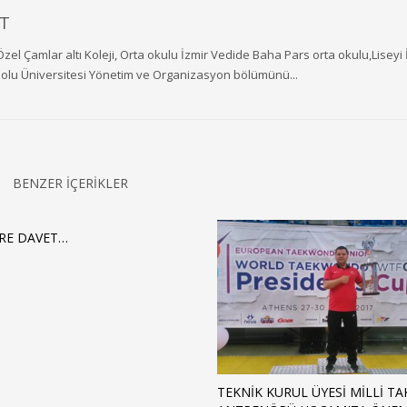
T
Özel Çamlar altı Koleji, Orta okulu İzmir Vedide Baha Pars orta okulu,Liseyi 
dolu Üniversitesi Yönetim ve Organizasyon bölümünü...
BENZER İÇERİKLER
RE DAVET…
TEKNİK KURUL ÜYESİ MİLLİ TA