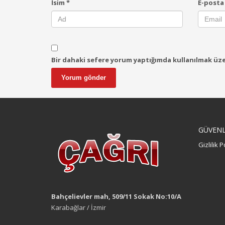
İsim
*
E-post
Bir dahaki sefere yorum yaptığımda kullanılmak üzer
GÜVENLİ
Gizlilik P
Bahçelievler mah, 509/11 Sokak No:10/A
Karabağlar / İzmir