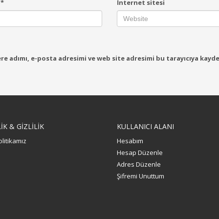
a
*
İnternet sitesi
e adımı, e-posta adresimi ve web site adresimi bu tarayıcıya kayde
K & GİZLİLİK
KULLANICI ALANI
olitikamız
Hesabım
Hesap Düzenle
Adres Düzenle
Şifremi Unuttum