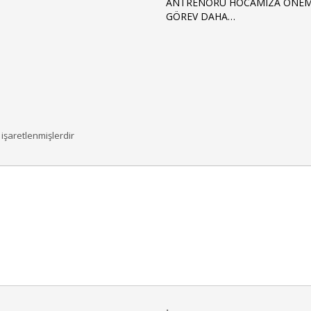
ANTRENÖRÜ HOCAMIZA ÖNEML
GÖREV DAHA…
 işaretlenmişlerdir