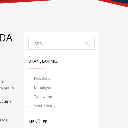
NDA
BRANŞLARIMIZ
Kick Boks
bü
Kondisyon
mının TV
Taekwondo
ltıtaş
‘a
Yakın Dövüş
rinda
MENÜLER