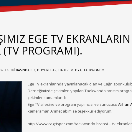
MIZ EGE TV EKRANLARI
(TV PROGRAMI).
KATEGORI
BASINDA BIZ
,
DUYURULAR
,
HABER
,
MEDYA
,
TAEKWONDO
Ege TV ekranlarında yayınlanacak olan ve Çağrı spor kulü
Derneğimizde çekimleri yapılan Taekwondo tanıtım progra
çekimleri tamamlandı.
Ege TV ailesine ve program yapımcısı ve sunucusu
Alihan A
kameraman Ahmet abimize teşekkür ediyorum.
http://www.cagrispor.com/taekwondo-bransi…-tv-ekranla