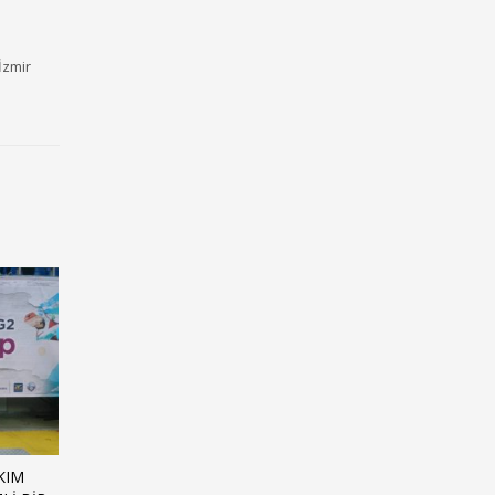
İzmir
KIM