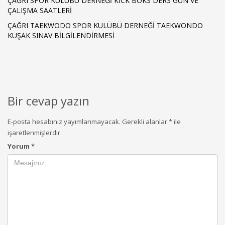
ÇAĞRI SPOR KULÜBÜ DERNEĞİ KİCK BOKS DERS GÜN VE
ÇALIŞMA SAATLERİ
ÇAĞRI TAEKWODO SPOR KULÜBÜ DERNEĞİ TAEKWONDO
KUŞAK SINAV BİLGİLENDİRMESİ
Bir cevap yazın
E-posta hesabınız yayımlanmayacak.
Gerekli alanlar
*
ile
işaretlenmişlerdir
Yorum
*