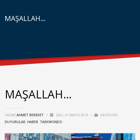
MAŞALLAH…
MAŞALLAH…
YAZAR
AHMET BEREKET
/
SALI, 31 MAYIS 2016
/
KATEGORI
DUYURULAR
,
HABER
,
TAEKWONDO