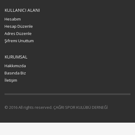
KULLANICI ALANI
Hesabım
Hesap Düzenle
Adres Düzenle
Şifremi Unuttum
KURUMSAL
Hakkımızda
Basında Biz
İletişim
© 2016 All rights reserved. ÇAĞRI SPOR KULÜBÜ DERNEĞİ
bettilt
vippark