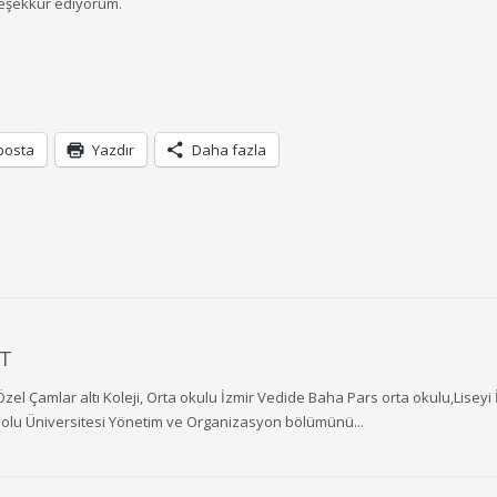
teşekkür ediyorum.
posta
Yazdır
Daha fazla
T
Özel Çamlar altı Koleji, Orta okulu İzmir Vedide Baha Pars orta okulu,Liseyi 
dolu Üniversitesi Yönetim ve Organizasyon bölümünü...