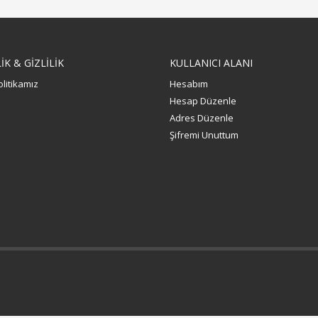
K & GİZLİLİK
KULLANICI ALANI
olitikamız
Hesabım
Hesap Düzenle
Adres Düzenle
Şifremi Unuttum