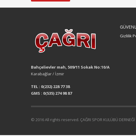
GÜVENLİ
Gizlilik P
Bahçelievler mah, 509/11 Sokak No:10/A
Karabağlar / İzmir
TEL : 0(232) 228 77 38
GMS : 0(535) 274 98 87
© 2016 All rights reserved. ÇAĞRI SPOR KULÜBÜ DERNEĞİ