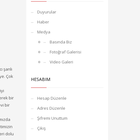
Duyurular
Haber
Medya
Basında Biz
Fotoğraf Galerisi
Video Galeri
ı şanlı
iye. Çok
HESABIM
iyi
erek bir
Hesap Düzenle
vi bir
Adres Düzenle
Şifremi Unuttum
ımızda
timizin
Çıkış
eri dolu