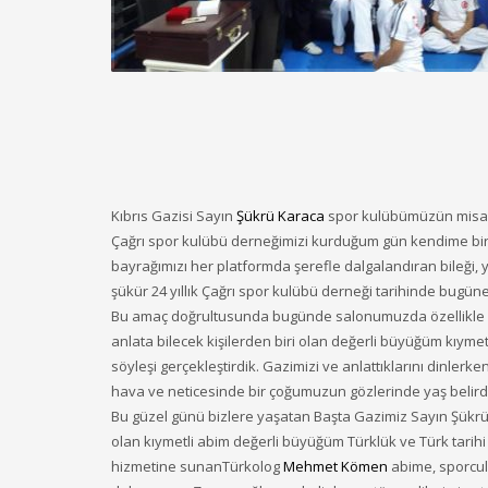
Kıbrıs Gazisi Sayın
Şükrü Karaca
spor kulübümüzün misafi
Çağrı spor kulübü derneğimizi kurduğum gün kendime bir
bayrağımızı her platformda şerefle dalgalandıran bileği, 
şükür 24 yıllık Çağrı spor kulübü derneği tarihinde bugün
Bu amaç doğrultusunda bugünde
salonumuzda özellikle m
anlata bilecek kişilerden biri olan değerli büyüğüm kıym
söyleşi gerçekleştirdik. Gazimizi ve anlattıklarını dinle
hava ve neticesinde bir çoğumuzun gözlerinde yaş belirdi
Bu güzel günü bizlere yaşatan Başta Gazimiz Sayın Şük
olan kıymetli abim değerli büyüğüm Türklük ve Türk tarihi
hizmetine sunanTürkolog
Mehmet Kömen
abime, sporcula