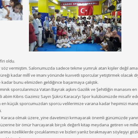
ri oldu.
 söz vermiştim. Salonumuzda sadece tekme yumruk atan kişiler değil amac
yüreği kadar millî ve imanı yönünde kuvvetli sporcular yetiştirmek olacak d
e kadar bunu elimizden geldiğince başarmaya çalıştık.
inik sporcularımıza Vatan Bayrak aşkını Gazilik ve Şehitliğin manasını en 
etli abim Kıbrıs Gazimiz Sayın Şükrü Karaca’yı Spor kulübümüzde misafir ed
rken en küçük sporcumuzdan sporcu velilerimize varana kadar hepimizi mane
.
rü Karaca olmak üzere, yine davetimizi kırmayarak önemli günümüzde yan
 üzerine bir ömür harcayarak birçok değerli kitap meydana getiren ve mille
rima özelliklerde çocuklarımızı ve bizleri yanlız bırakmayan söyleşiyi gözl