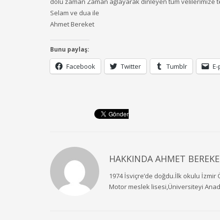
dolu zaman Zaman ağlayarak dinleyen tüm velilerimize 
Selam ve dua ile
Ahmet Bereket
Bunu paylaş:
Facebook
Twitter
Tumblr
E-
HAKKINDA
AHMET BEREKE
1974 İsviçre’de doğdu.İlk okulu İzmir 
Motor meslek lisesi,Üniversiteyi Ana