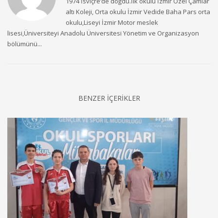
1974 İsviçre’de doğdu.İlk okulu İzmir Özel Çamlar
altı Koleji, Orta okulu İzmir Vedide Baha Pars orta
okulu,Liseyi İzmir Motor meslek
lisesi,Üniversiteyi Anadolu Üniversitesi Yönetim ve Organizasyon
bölümünü...
BENZER İÇERİKLER