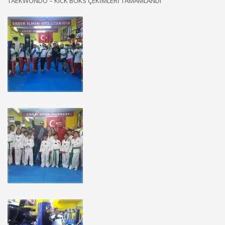
TAEKWONDO – KICK BOKS ÇEKİMLERİ TAMAMLANDI