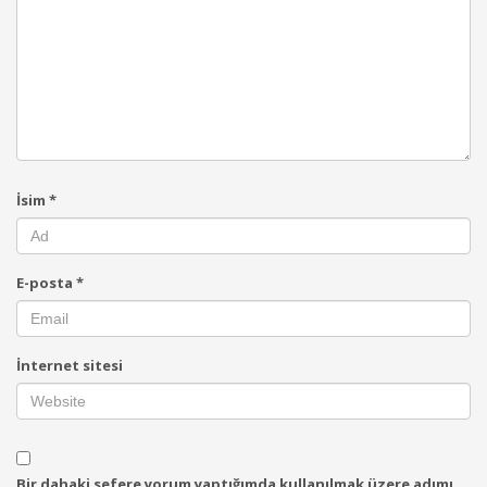
İsim
*
E-posta
*
İnternet sitesi
Bir dahaki sefere yorum yaptığımda kullanılmak üzere adımı,