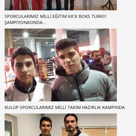
SPORCULARIMIZ MİLLİ EĞİTİM KICK BOKS TÜRKİY
ŞAMPİYONASINDA…
KULÜP SPORCULARIMIZ MILLI TAKIM HAZIRLIK KAMPINDA