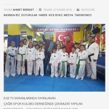
YAZAR
AHMET BEREKET
/
PAZAR, 27 KASIM 2016
/
KATEGORI
BASINDA BIZ
,
DUYURULAR
,
HABER
,
KICK BOKS
,
MEDYA
,
TAEKWONDO
EGE TV EKRANLARINDA YAYINLANAN
ÇAĞRI SPOR KULÜBÜ DERNEĞİNDE ÇEKİMLERİ YAPILAN