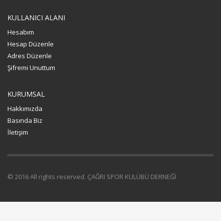
KULLANICI ALANI
Hesabım
Hesap Düzenle
Adres Düzenle
Şifremi Unuttum
KURUMSAL
Hakkımızda
Basında Biz
İletişim
© 2016 All rights reserved. ÇAĞRI SPOR KULÜBÜ DERNEĞİ
bettilt
vippark