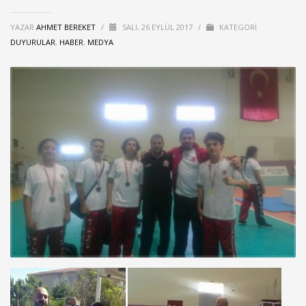
YAZAR
AHMET BEREKET
/
SALI, 26 EYLÜL 2017
/
KATEGORI
DUYURULAR
,
HABER
,
MEDYA