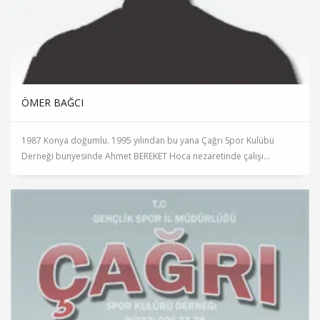
ÖMER BAĞCI
1987 Konya doğumlu. 1995 yılından bu yana Çağrı Spor Kulübü
Derneği bünyesinde Ahmet BEREKET Hoca nezaretinde çalışı...