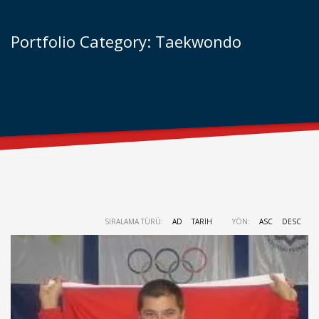
Portfolio Category:
Taekwondo
SIRALAMA TÜRÜ:
AD
TARIH
YÖN:
ASC
DESC