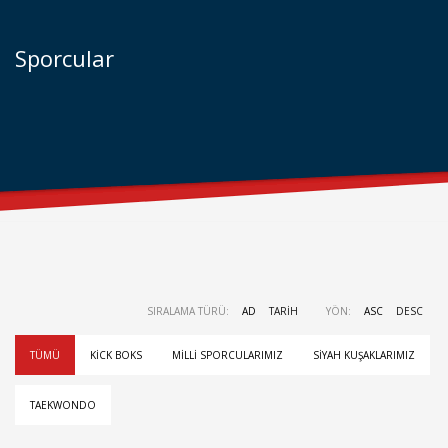
Sporcular
SIRALAMA TÜRÜ:
AD
TARIH
YÖN:
ASC
DESC
TÜMÜ
KICK BOKS
MILLI SPORCULARIMIZ
SIYAH KUŞAKLARIMIZ
TAEKWONDO