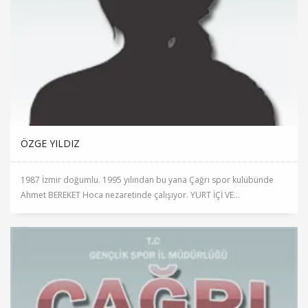
ÖZGE YILDIZ
1987 İzmir doğumlu. 1995 yılından bu yana Çağrı spor kulübünde
Ahmet BEREKET Hoca nezaretinde çalışıyor. YURT İÇİ VE...