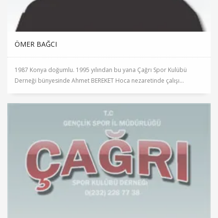
ÖMER BAĞCI
1987 Konya doğumlu. 1995 yılından bu yana Çağrı Spor Kulübü
Derneği bünyesinde Ahmet BEREKET Hoca nezaretinde çalışı...